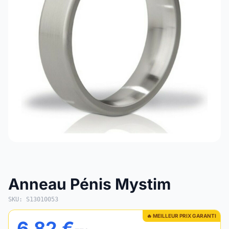
Anneau Pénis Mystim
SKU: S13010053
🔥 MEILLEUR PRIX GARANTI
6,82 €