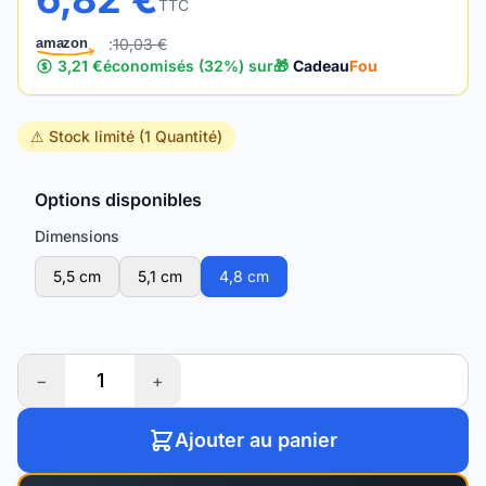
TTC
:
10,03 €
amazon
3,21 €
économisés (32%) sur
🎁
Cadeau
Fou
⚠ Stock limité (1 Quantité)
Options disponibles
Dimensions
5,5 cm
5,1 cm
4,8 cm
−
+
Ajouter au panier