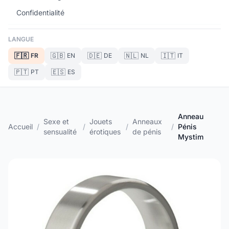
Confidentialité
LANGUE
🇫🇷
🇬🇧
🇩🇪
🇳🇱
🇮🇹
FR
EN
DE
NL
IT
🇵🇹
🇪🇸
PT
ES
Anneau
Sexe et
Jouets
Anneaux
Accueil
/
/
/
/
Pénis
sensualité
érotiques
de pénis
Mystim