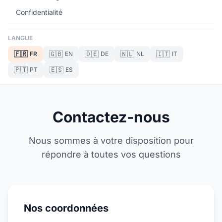
Confidentialité
LANGUE
🇫🇷
🇬🇧
🇩🇪
🇳🇱
🇮🇹
FR
EN
DE
NL
IT
🇵🇹
🇪🇸
PT
ES
Contactez-nous
Nous sommes à votre disposition pour
répondre à toutes vos questions
Nos coordonnées