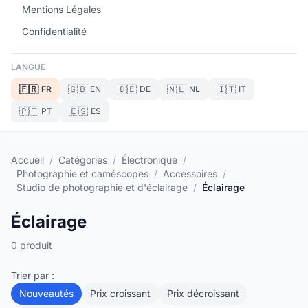
Mentions Légales
Confidentialité
LANGUE
🇫🇷
🇬🇧
🇩🇪
🇳🇱
🇮🇹
FR
EN
DE
NL
IT
🇵🇹
🇪🇸
PT
ES
Accueil
/
Catégories
/
Électronique
/
Photographie et caméscopes
/
Accessoires
/
Studio de photographie et d'éclairage
/
Éclairage
Éclairage
0 produit
Trier par :
Nouveautés
Prix croissant
Prix décroissant