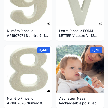
Numéro Pincello
Lettre Pincello FOAM
AR1607071 Numéro 9 (12
LETTER V Lettre V (12
Unités)
Unités)
0,44€
6,71€
Numéro Pincello
Aspirateur Nasal
AR1607070 Numéro 8
Rechargeable pour Bébés
polystyrène (12 Unités)
Nizi InnovaGoods