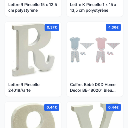
Lettre R Pincello 15 x 12,5
Lettre K Pincello 1 x 15 x
cm polystyrène
13,5 cm polystyrène
0,37€
4,36€
Lettre R Pincello
Coffret Bébé DKD Home
24018//arte
Decor BE-180261 Bleu
Blanc Rose (2 Uni...
0,44€
0,44€