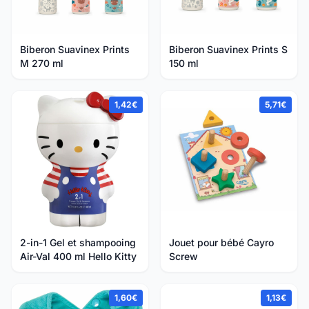
Biberon Suavinex Prints
Biberon Suavinex Prints S
M 270 ml
150 ml
1,42€
5,71€
2-in-1 Gel et shampooing
Jouet pour bébé Cayro
Air-Val 400 ml Hello Kitty
Screw
1,60€
1,13€