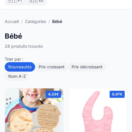
🇵🇹
🇪🇸
PT
ES
Accueil
/
Catégories
/
Bébé
Bébé
28 produits trouvés
Trier par :
Nouveautés
Prix croissant
Prix décroissant
Nom A-Z
4,33€
0,97€