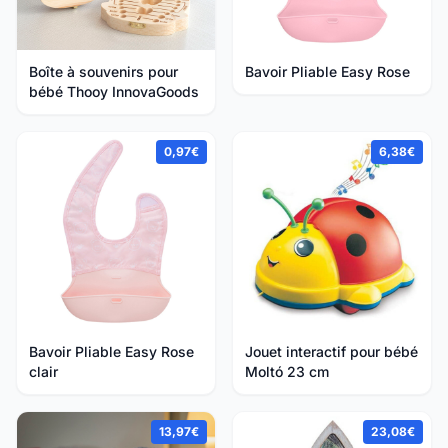
Boîte à souvenirs pour
Bavoir Pliable Easy Rose
bébé Thooy InnovaGoods
0,97€
6,38€
Bavoir Pliable Easy Rose
Jouet interactif pour bébé
clair
Moltó 23 cm
13,97€
23,08€