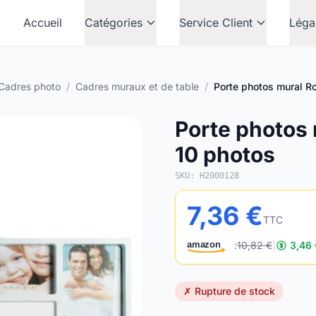
Accueil
Catégories
Service Client
Léga
Cadres photo
/
Cadres muraux et de table
/
Porte photos mural R
Porte photos 
10 photos
SKU: H2000128
7,36 €
TTC
:
10,82 €
|
3,46
amazon
✗ Rupture de stock