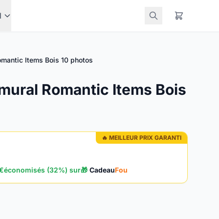
l
omantic Items Bois 10 photos
mural Romantic Items Bois
🔥 MEILLEUR PRIX GARANTI
 €
économisés (32%) sur
🎁
Cadeau
Fou