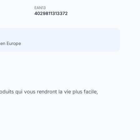
EAN13
4029811313372
 en Europe
uits qui vous rendront la vie plus facile,