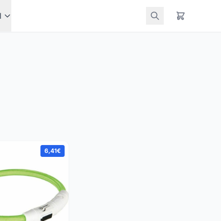
l
6,41€