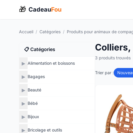
🎁
Cadeau
Fou
Accueil
/
Catégories
/
Produits pour animaux de compa
Colliers,
📋 Catégories
3 produits trouvés
▶
Alimentation et boissons
Trier par :
Nouvea
▶
Bagages
▶
Beauté
▶
Bébé
▶
Bijoux
▶
Bricolage et outils