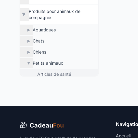
Produits pour animaux de
▶
compagnie
Aquatiques
▶
Chats
▶
Chiens
▶
Petits animaux
▶
Articles de santé
Bandes transporteuses
Collations
Colliers, harnais et laisses
Foin et herbe
🎁
Navigati
Cadeau
Fou
Hygiène
Accueil