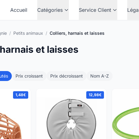
Accueil
Catégories
Service Client
Léga
gnie
/
Petits animaux
/
Colliers, harnais et laisses
 harnais et laisses
utés
Prix croissant
Prix décroissant
Nom A-Z
1,48€
12,98€